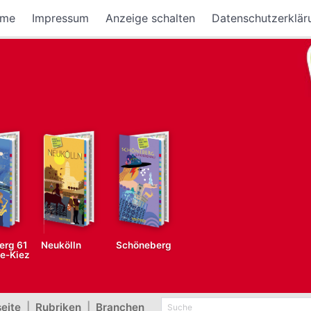
me
Impressum
Anzeige schalten
Datenschutzerklär
erg 61
Neukölln
Schöneberg
fe-Kiez
seite
|
Rubriken
|
Branchen