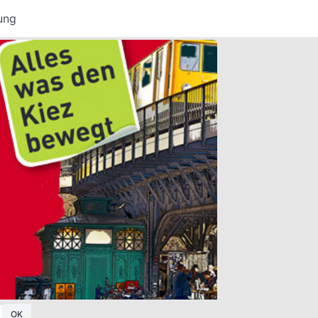
ung
OK