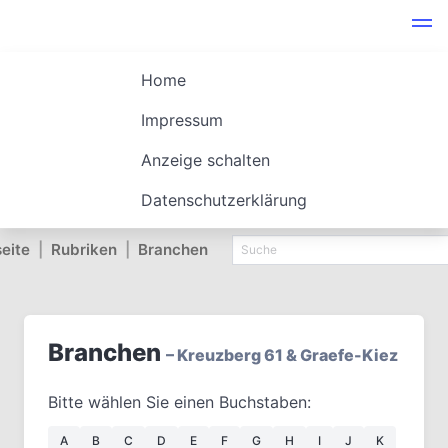
Home
Impressum
Anzeige schalten
Datenschutzerklärung
seite
|
Rubriken
|
Branchen
Branchen
– Kreuzberg 61 & Graefe-Kiez
Bitte wählen Sie einen Buchstaben:
A
B
C
D
E
F
G
H
I
J
K