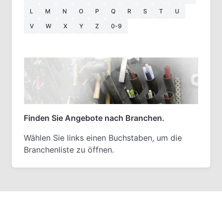
L
M
N
O
P
Q
R
S
T
U
V
W
X
Y
Z
0-9
Finden Sie Angebote nach Branchen.
Wählen Sie links einen Buchstaben, um die
Branchenliste zu öffnen.