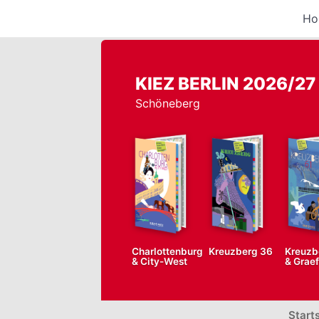
Ho
KIEZ BERLIN 2026/27
Schöneberg
Charlottenburg
Kreuzberg 36
Kreuzb
& City-West
& Grae
Start