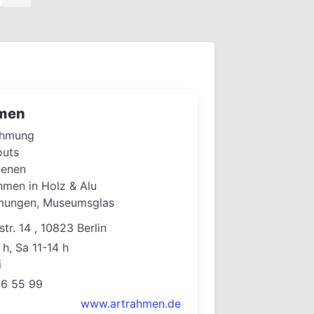
men
rahmung
outs
ienen
men in Holz & Alu
mungen, Museumsglas
tr. 14 , 10823 Berlin
 h, Sa 11-14 h
i
16 55 99
www.artrahmen.de