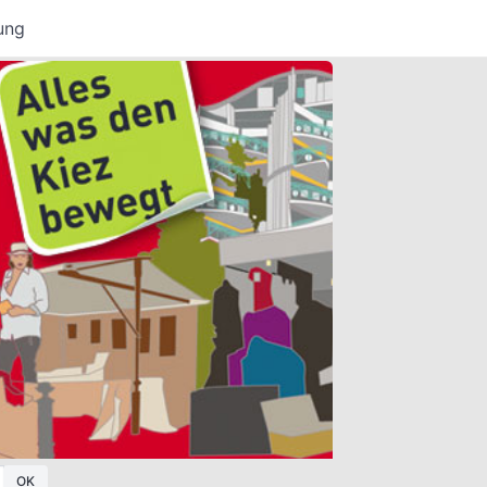
ung
OK