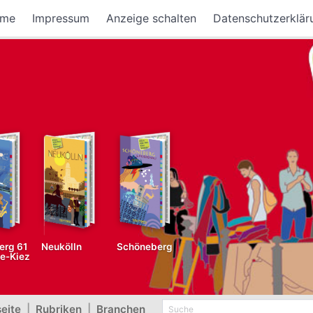
me
Impressum
Anzeige schalten
Datenschutzerklär
erg 61
Neukölln
Schöneberg
fe-Kiez
seite
|
Rubriken
|
Branchen