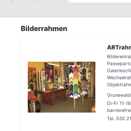
Bilderrahmen
ARTrah
Bilderein
Passepart
Galeriesch
Wechselrah
Objektrah
Grunewalds
Di-Fr 11-18
barrierefre
Tel. 030 2