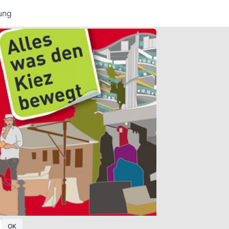
ung
OK