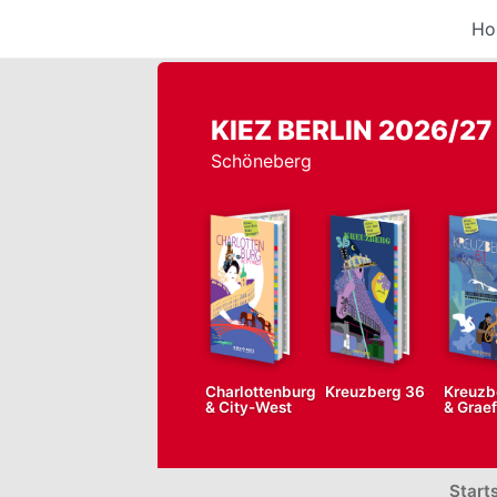
Ho
KIEZ BERLIN 2026/27
Schöneberg
Charlottenburg
Kreuzberg 36
Kreuzb
& City-West
& Grae
Start