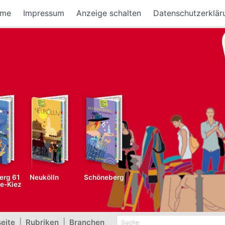
me
Impressum
Anzeige schalten
Datenschutzerklär
erg 61
Neukölln
Schöneberg
fe-Kiez
seite
|
Rubriken
|
Branchen