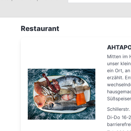
Restaurant
AHTAPO
Mitten im 
unser klein
ein Ort, a
erzählt. E
wechselnd
hausgemach
Süßspeise
Schillerstr
Di-Do 16-2
barrierefre