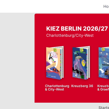
Ho
KIEZ BERLIN 2026/27
Charlottenburg/City-West
Charlottenburg
Kreuzberg 36
Kreuzb
& City-West
& Grae
Start