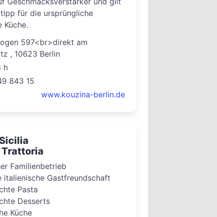
f Geschmacksverstärker und gilt
tipp für die ursprüngliche
e Küche.
Bogen 597<br>direkt am
tz , 10623 Berlin
3 h
49 843 15
www.kouzina-berlin.de
Sicilia
 Trattoria
her Familienbetrieb
e italienische Gastfreundschaft
hte Pasta
hte Desserts
che Küche