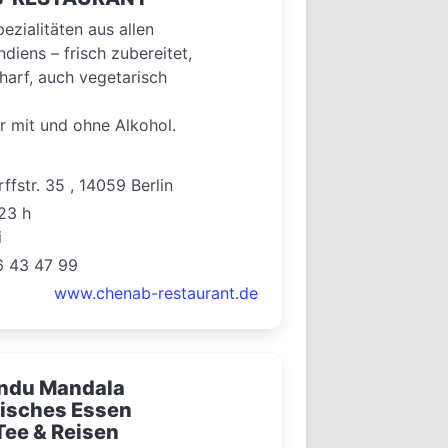
ezialitäten aus allen
diens – frisch zubereitet,
charf, auch vegetarisch
.
r mit und ohne Alkohol.
ffstr. 35 , 14059 Berlin
23 h
i
6 43 47 99
www.chenab-restaurant.de
ndu Mandala
isches Essen
Tee & Reisen