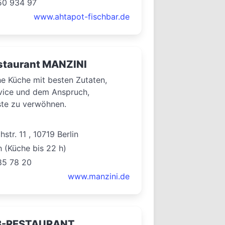
250 934 97
www.ahtapot-fischbar.de
staurant MANZINI
e Küche mit besten Zutaten,
vice und dem Anspruch,
ste zu verwöhnen.
str. 11 , 10719 Berlin
h (Küche bis 22 h)
85 78 20
www.manzini.de
-RESTAURANT