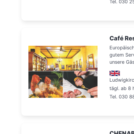
Tel. 030 
Café Re
Europäisch
gutem Ser
unsere Gä
Ludwigkirch
tägl. ab 8 
Tel. 030 8
CHENAB