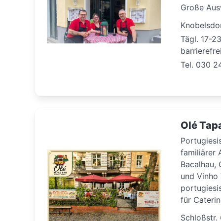
Große Ausw
Knobelsdor
Tägl. 17-2
barrierefre
Tel. 030 
Olé Tap
Portugiesi
familiärer
Bacalhau, 
und Vinho 
portugiesi
für Caterin
Schloßstr.