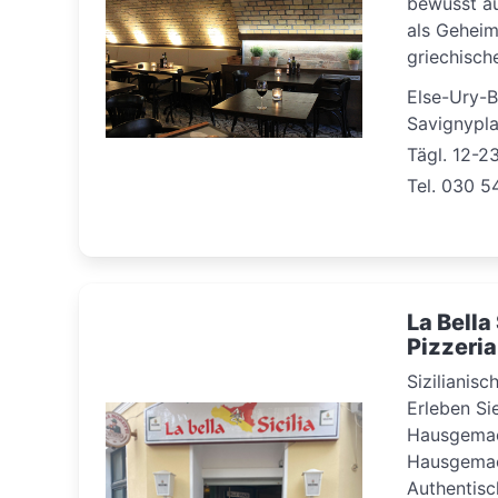
bewusst au
als Geheim
griechisch
Else-Ury-
Savignypla
Tägl. 12-2
Tel. 030 5
La Bella 
Pizzeria
Sizilianisc
Erleben Si
Hausgemac
Hausgemac
Authentis