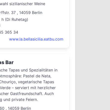
ahl sizilianischer Weine
ffstr. 37 , 14059 Berlin
3 h (Di Ruhetag)
i
245 365 34
www.la.bellasicilia.eatbu.com
as Bar
sche Tapas und Spezialitäten in
 Atmosphäre: Pastel de Nata,
Chouriço, vegetarische Tapas
Verde – serviert mit herzlicher
scher Gastfreundschaft. Auch
g und private Feiern.
 60 , 14059 Berlin