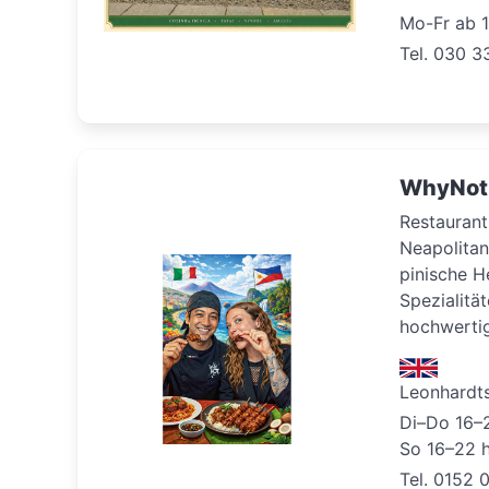
Mo-Fr ab 1
Tel. 030 3
WhyNot 
Restaurant
Neapolitani
pinische He
Spezialitä
hochwertig
Leonhardtst
Di–Do 16–2
So 16–22 
Tel. 0152 