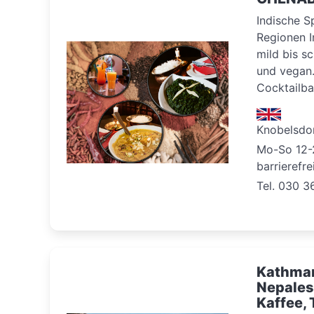
Indische Sp
Regionen In
mild bis s
und vegan
Cocktailba
Knobelsdor
Mo-So 12-
barrierefre
Tel. 030 3
Kathma
Nepales
Kaffee, 