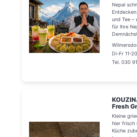
Nepal schm
Entdecken 
und Tee – 
für Ihre Ne
Demnächst 
Wilmersdor
Di-Fr 11-2
Tel. 030 9
KOUZIN
Fresh G
Kleine gri
hier frisch
Küche zube