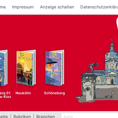
me
Impressum
Anzeige schalten
Datenschutzerklär
erg 61
Neukölln
Schöneberg
fe-Kiez
seite
|
Rubriken
|
Branchen