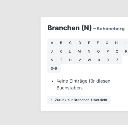
Branchen (N)
– Schöneberg
A
B
C
D
E
F
G
H
I
J
K
L
M
N
O
P
Q
R
S
T
U
V
W
X
Y
Z
0-9
Keine Einträge für diesen
Buchstaben.
← Zurück zur Branchen-Übersicht