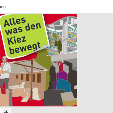
ung
OK