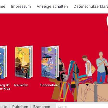
me
Impressum
Anzeige schalten
Datenschutzerklär
erg 61
Neukölln
Schöneberg
fe-Kiez
seite
|
Rubriken
|
Branchen