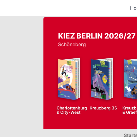
Ho
KIEZ BERLIN 2026/27
Schöneberg
Charlottenburg
Kreuzberg 36
Kreuzb
& City-West
& Grae
Start