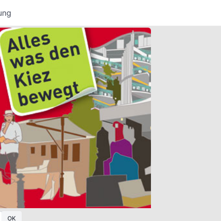
ung
OK