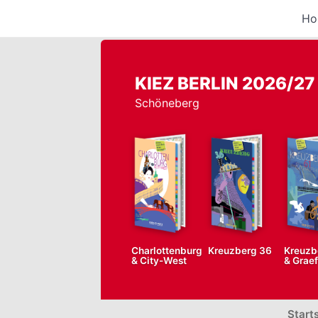
Ho
KIEZ BERLIN 2026/27
Schöneberg
Charlottenburg
Kreuzberg 36
Kreuzb
& City-West
& Grae
Start