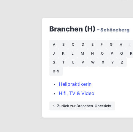
Branchen (H)
– Schöneberg
A
B
C
D
E
F
G
H
I
J
K
L
M
N
O
P
Q
R
S
T
U
V
W
X
Y
Z
0-9
HeilpraktikerIn
Hifi, TV & Video
← Zurück zur Branchen-Übersicht