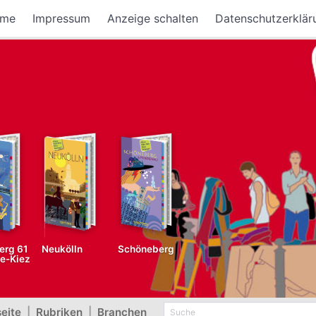
me
Impressum
Anzeige schalten
Datenschutzerklär
erg 61
Neukölln
Schöneberg
fe-Kiez
seite
|
Rubriken
|
Branchen