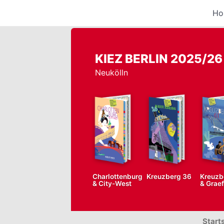
Ho
KIEZ BERLIN 2025/26
Neukölln
Charlottenburg
Kreuzberg 36
Kreuzb
& City-West
& Grae
Start