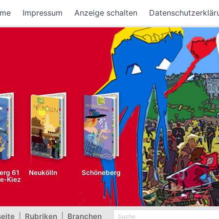
me
Impressum
Anzeige schalten
Datenschutzerklär
erg 61
Neukölln
Schöneberg
fe-Kiez
seite
|
Rubriken
|
Branchen