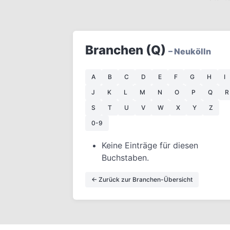
Branchen (Q)
– Neukölln
A
B
C
D
E
F
G
H
I
J
K
L
M
N
O
P
Q
R
S
T
U
V
W
X
Y
Z
0-9
Keine Einträge für diesen
Buchstaben.
← Zurück zur Branchen-Übersicht