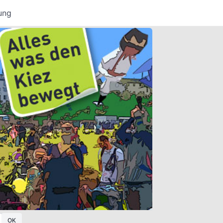
ung
OK