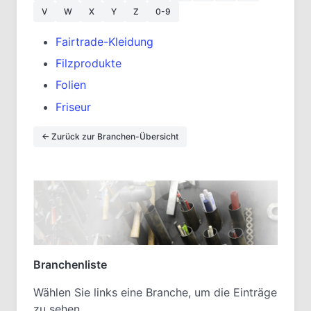
V
W
X
Y
Z
0-9
Fairtrade-Kleidung
Filzprodukte
Folien
Friseur
← Zurück zur Branchen-Übersicht
Branchenliste
Wählen Sie links eine Branche, um die Einträge
zu sehen.