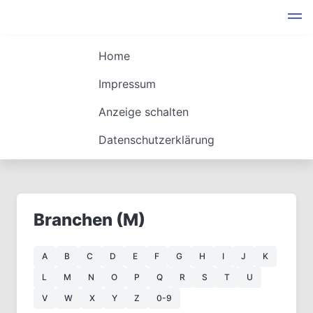
Home
Impressum
Anzeige schalten
Datenschutzerklärung
Branchen (M)
A
B
C
D
E
F
G
H
I
J
K
L
M
N
O
P
Q
R
S
T
U
V
W
X
Y
Z
0-9